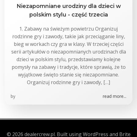
Niezapomniane urodziny dla dzieci w
polskim stylu - część trzecia
1. Zabawy na świeżym powietrzu Organizuj
rodzinne gry i zawody, takie jak przeciąganie liny,
bieg w workach czy gra w klasy. W trzeciej części
serii artykułów o niezapomnianych urodzinach dla
dzieci w polskim stylu, przedstawiamy kolejne
pomysły na zabawy i tradycje, które sprawią, że to
wyjątkowe święto stanie się niezapomniane.
Organizuj rodzinne gry i zawody, […]
by
read more...
© 2026 dealercrew.pl. Built using WordPress and Brite